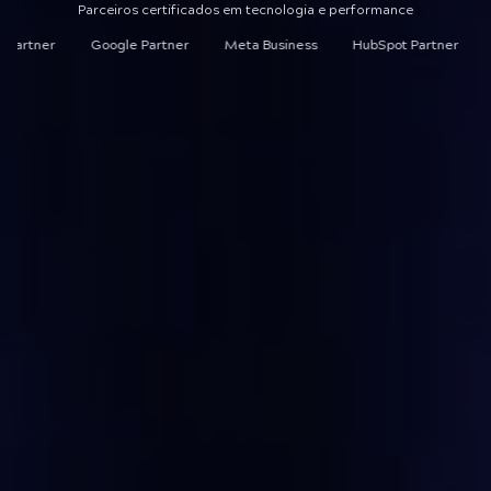
Parceiros certificados em tecnologia e performance
Google Partner
Meta Business
HubSpot Partner
Salesfor